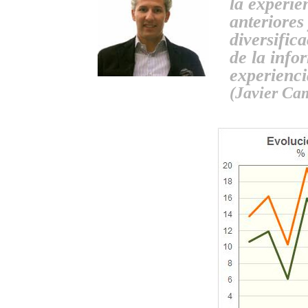
la experie
anteriores
diversifica
de la info
experiencia
(Javier Ca