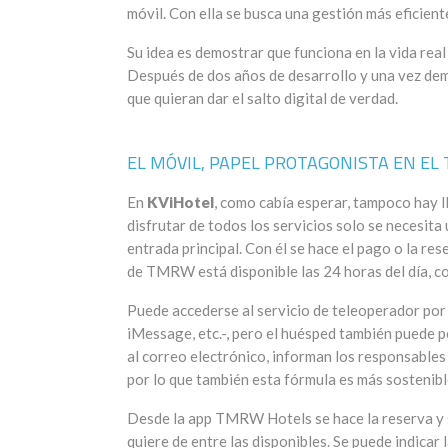
móvil. Con ella se busca una gestión más eficien
Su idea es demostrar que funciona en la vida rea
Después de dos años de desarrollo y una vez demo
que quieran dar el salto digital de verdad.
EL MÓVIL, PAPEL PROTAGONISTA EN EL 
En
KViHotel
, como cabía esperar, tampoco hay ll
disfrutar de todos los servicios solo se necesita 
entrada principal. Con él se hace el pago o la re
de TMRW está disponible las 24 horas del día, co
Puede accederse al servicio de teleoperador po
iMessage, etc.-, pero el huésped también puede p
al correo electrónico, informan los responsables
por lo que también esta fórmula es más sostenibl
Desde la app TMRW Hotels se hace la reserva y s
quiere de entre las disponibles. Se puede indicar 