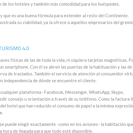
te de los hoteles y también más comodidad para los huéspedes.
l y que es una buena fórmula para extender al resto del Continente.
strada su viabilidad, ya la ofrece a aquellos empresarios del gremi
TURISMO 4.0
aves físicas de las de toda la vida, ni siquiera tarjetas magnéticas. P
un smartphone. Con él se abren las puertas de la habituación y las de 
serva de traslados. También el servicio de atención al consumidor virt
n independencia de dónde se encuentre el cliente.
r cualquier plataforma -Facebook, Messenger, WhatsApp, Skype,
edir consejo u orientación a través de su teléfono. Como la factura l
 del hotel que han reducido el consumo de papel a la mínima expresió
e.
e puede elegir exactamente -como en los aviones- la habitación qu
la hora de llegada para que todo esté disponible.