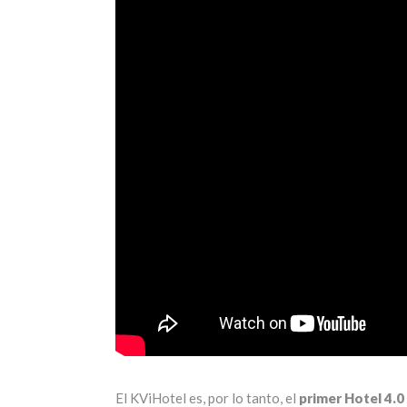
El KViHotel es, por lo tanto, el
primer Hotel 4.0