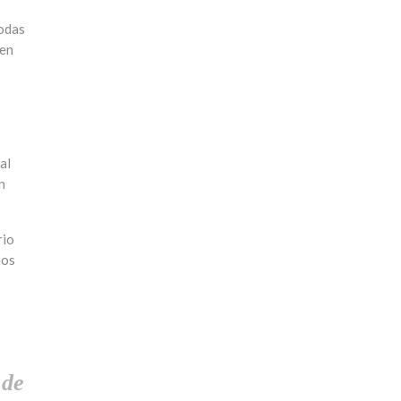
todas
 en
al
n
rio
ños
 de