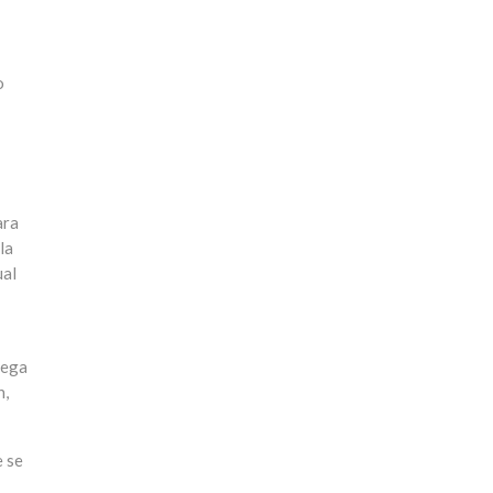
o
ara
la
ual
lega
n,
e se