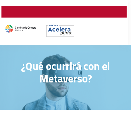
¿Qué ocurrirá con el
Metaverso?