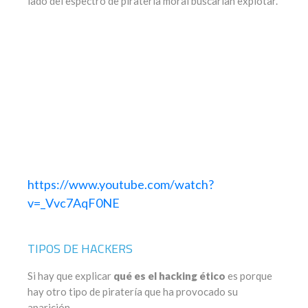
lado del espectro de piratería moral buscarían explotar.
https://www.youtube.com/watch?
v=_Vvc7AqF0NE
TIPOS DE HACKERS
Si hay que explicar
qué es el hacking ético
es porque
hay otro tipo de piratería que ha provocado su
aparición.