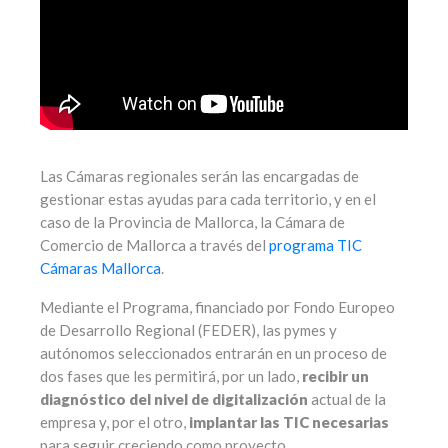
Las Cámaras regionales serán las encargadas de
gestionar estas ayudas para cada territorio, y en el
caso de la Provincia de Mallorca, la Cámara de
Comercio de Mallorca a través del
programa TIC
Cámaras Mallorca
.
Mediante el Programa, financiado por Fondo Europeo
de Desarrollo Regional (FEDER), las pymes y
autónomos seleccionados entrarán en un proceso de
dos fases que les permitirá, por un lado,
recibir un
diagnóstico del nivel de digitalización
actual de la
empresa y, por el otro,
implantar las TIC necesarias
para seguir creciendo como proyecto.