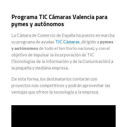
Programa TIC Cámaras Valencia para
pymes y autónomos
La Cámara de Comercio de España ha puesto en marcha
su programa de ayudas
TIC Cámaras
, dirigido a
pymes
y autónomos
de todo el territorio nacional
,
y con el
objetivo de impulsar la incorporación de TIC
(Tecnologías de la Información y de la Comunicación) a
la pequeña y mediana empresa.
De esta forma, los destinatarios contarán con
proyectos más competitivos y podrán aprovechar las
ventajas que ofrece la tecnología a la empresa.