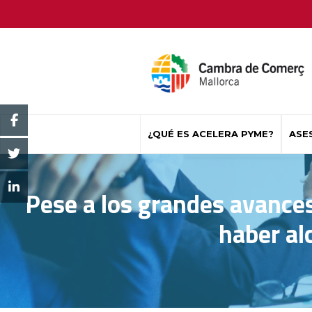
¿QUÉ ES ACELERA PYME?
ASE
Pese a los grandes avances
haber al