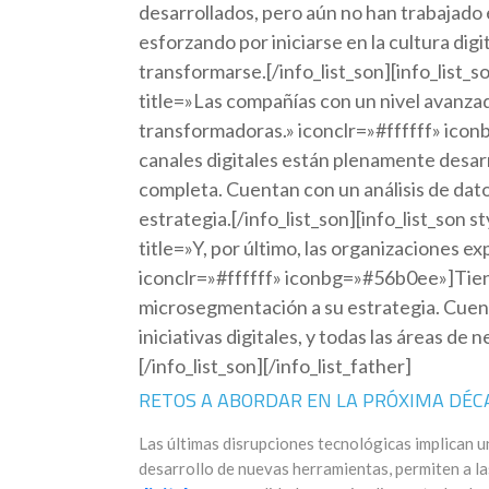
desarrollados, pero aún no han trabajado e
esforzando por iniciarse en la cultura dig
transformarse.[/info_list_son][info_list_
title=»Las compañías con un nivel avanzado
transformadoras.» iconclr=»#ffffff» icon
canales digitales están plenamente desarr
completa. Cuentan con un análisis de dato
estrategia.[/info_list_son][info_list_son 
title=»Y, por último, las organizaciones e
iconclr=»#ffffff» iconbg=»#56b0ee»]Tie
microsegmentación a su estrategia. Cuen
iniciativas digitales, y todas las áreas de
[/info_list_son][/info_list_father]
RETOS A ABORDAR EN LA PRÓXIMA DÉC
Las últimas disrupciones tecnológicas implican u
desarrollo de nuevas herramientas, permiten a 