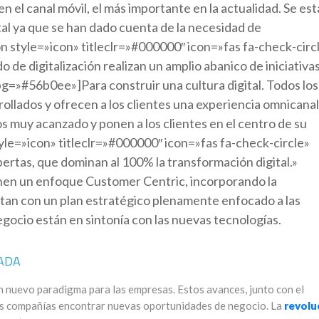
n el canal móvil, el más importante en la actualidad. Se es
ital ya que se han dado cuenta de la necesidad de
son style=»icon» titleclr=»#000000″ icon=»fas fa-check-circ
 de digitalización realizan un amplio abanico de iniciativa
bg=»#56b0ee»]Para construir una cultura digital. Todos los
ollados y ofrecen a los clientes una experiencia omnicanal
s muy acanzado y ponen a los clientes en el centro de su
style=»icon» titleclr=»#000000″ icon=»fas fa-check-circle»
xpertas, que dominan al 100% la transformación digital.»
nen un enfoque Customer Centric, incorporando la
tan con un plan estratégico plenamente enfocado a las
 negocio están en sintonía con las nuevas tecnologías.
ADA
n nuevo paradigma para las empresas. Estos avances, junto con el
las compañías encontrar nuevas oportunidades de negocio. La
revolu