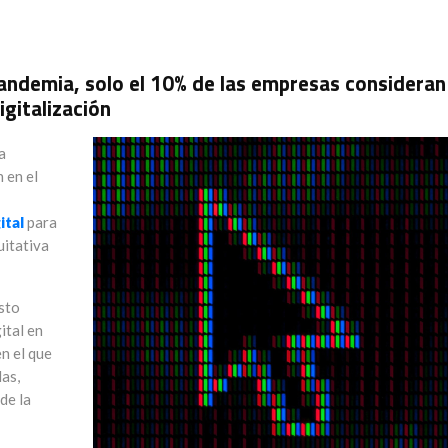
pandemia, solo el 10% de las empresas consideran
igitalización
a
n en el
ital
para
uitativa
esto
ital en
en el que
as,
de la