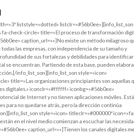
l
dth=»3″ liststyle=»dotted» listclr=»#56b0ee»][info_list_son
 fa-check-circle» title=»El proceso de transformación digi
»#56b0ee» caption_url=»»]No existe un método milagroso q
ue todas las empresas, con independencia de su tamaño y
profundidad de sus fortalezas y debilidades para identificar
ital se encuentran. Partiendo de esta base, pueden elabora
cción.[/info_list_son][info_list_son style=»icon»
cle» title=»Las organizaciones principiantes son aquellas 
es digitales.» iconclr=»#ffffff» iconbg=»#56b0ee»
tencial de Internet y no tienen aplicaciones móviles. Est
les para no quedarse atrás, pero la dirección continúa
son][info_list_son style=»icon» titleclr=»#000000″ icon=»fa
 están en el nivel medio comienzan a escuchar las necesid
g=»#56b0ee» caption_url=»»]Tienen los canales digitales m