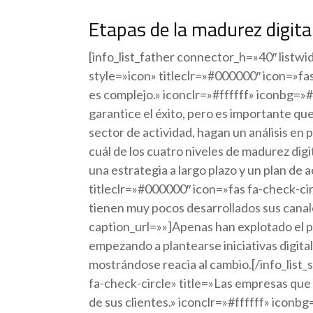
Etapas de la madurez digita
[info_list_father connector_h=»40″ listwi
style=»icon» titleclr=»#000000″ icon=»fas
es complejo.» iconclr=»#ffffff» iconbg=
garantice el éxito, pero es importante q
sector de actividad, hagan un análisis en 
cuál de los cuatro niveles de madurez dig
una estrategia a largo plazo y un plan de a
titleclr=»#000000″ icon=»fas fa-check-cir
tienen muy pocos desarrollados sus canal
caption_url=»»]Apenas han explotado el po
empezando a plantearse iniciativas digita
mostrándose reacia al cambio.[/info_list_
fa-check-circle» title=»Las empresas que
de sus clientes.» iconclr=»#ffffff» iconb