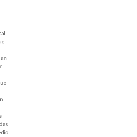
tal
ue
 en
r
que
án
s
ades
edio