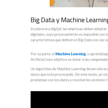
Big Data y Machine Learnin
En plena era digital, las empresas deben adoptar
digitales, cuyo procesamiento es imposible con l
características que definen el Big Data son las s
Por su parte, el
Machine Learning
, o aprendiza
Artificial cuyo objetivo es dotar a las computado
Un algoritmo de Machine Learning desarrolla la c
datos que está procesando. De este modo, un sis
problemas con los datos y resolverlos al mismo 