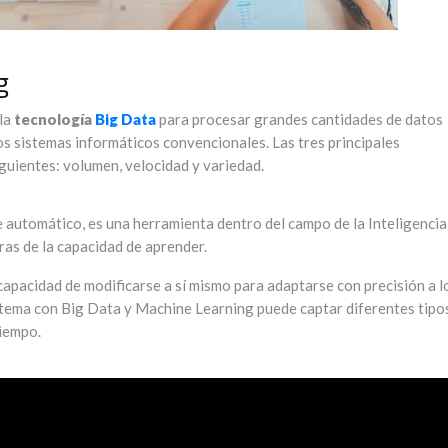
g
 la
tecnología
Big Data
para procesar grandes cantidades de datos
os sistemas informáticos convencionales. Las tres principales
iguientes: volumen, velocidad y variedad.
je automático, es una herramienta dentro del campo de la Inteligencia
ras de la capacidad de aprender.
apacidad de modificarse a sí mismo para adaptarse con precisión a l
tema con Big Data y Machine Learning puede captar diferentes tipo
tiempo.