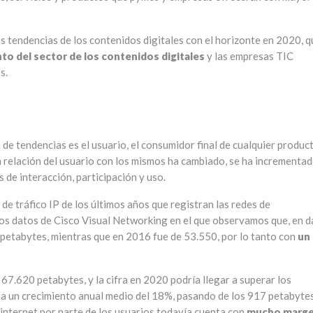
s tendencias de los contenidos digitales con el horizonte en 2020, q
to del sector de los contenidos digitales
y las empresas TIC
s.
de tendencias es el usuario, el consumidor final de cualquier produc
 la relación del usuario con los mismos ha cambiado, se ha incrementad
de interacción, participación y uso.
de tráfico IP de los últimos años que registran las redes de
os datos de Cisco Visual Networking en el que observamos que, en d
 petabytes, mientras que en 2016 fue de 53.550, por lo tanto con
un
67.620 petabytes, y la cifra en 2020 podría llegar a superar los
ma un crecimiento anual medio del 18%, pasando de los 917 petabyte
 internet por parte de los usuarios todavía cuenta con
mucho marg