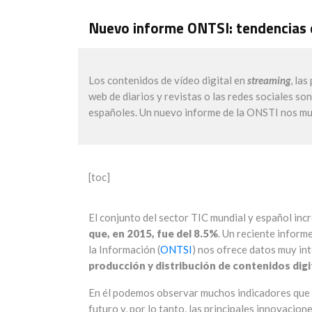
Nuevo informe ONTSI: tendencias d
Los contenidos de vídeo digital en
streaming
, la
web de diarios y revistas o las redes sociales so
españoles. Un nuevo informe de la ONSTI nos mue
[toc]
El conjunto del sector TIC mundial y español inc
que, en 2015, fue del 8.5%
. Un reciente inform
la Información (
ONTSI
) nos ofrece datos muy int
producción y distribución de contenidos digi
En él podemos observar muchos indicadores que n
futuro y, por lo tanto, las principales innovaci