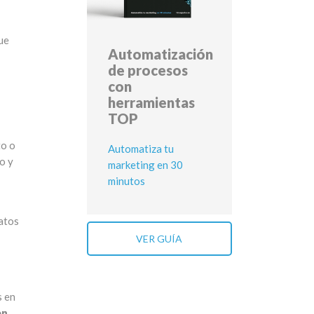
ue
Automatización
de procesos
con
herramientas
TOP
to o
Automatiza tu
o y
marketing en 30
minutos
atos
VER GUÍA
s en
en