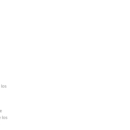
 los
de
 los
e