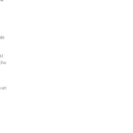
 de
si
echo
n un