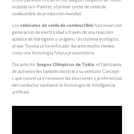
incluida la e-Palette, el primer coche de celda de
combustible de producción mundial.
Los
vehículos de celda de combustible
funcionan con
generación de electricidad a través de una reacción
química de hidrógeno y oxígeno. Un sistema ecológico
al que Toyota se ha enfocado durante mucho tiempo
como una tecnología futura prometedora.
Durante los
Juegos Olímpicos de Tokio
, el fabricante
de automóviles también mostrará su vehículo Concept-
i, que conversa y reconoce las emociones y preferencias
del conductor mediante la tecnología de inteligencia
artificial.