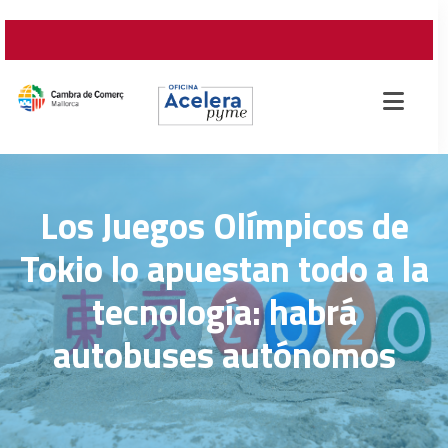
Los Juegos Olímpicos de
Tokio lo apuestan todo a la
tecnología: habrá
autobuses autónomos