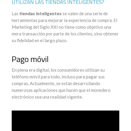
UTILIZAN LAS TIENDAS INTELIGENTES?
Las
tiendas inteligentes
se valen de una serie de
herramientas para mejorar la experiencia de compra. El
Marketing del Siglo XXI no tiene como objetivo una
mera transacción por parte de los clientes, sino obtener
su fidelidad en el largo plazo.
Pago móvil
En plena era digital, los consumidores utilizan su
teléfono móvil para todo, incluso para pagar sus
compras. Actualmente, se están desarrollando
numerosas aplicaciones que hacen que el monedero
electrónico sea una realidad vigente.