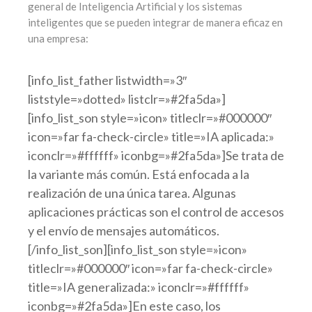
general de Inteligencia Artificial y los sistemas
inteligentes que se pueden integrar de manera eficaz en
una empresa:
[info_list_father listwidth=»3″
liststyle=»dotted» listclr=»#2fa5da»]
[info_list_son style=»icon» titleclr=»#000000″
icon=»far fa-check-circle» title=»IA aplicada:»
iconclr=»#ffffff» iconbg=»#2fa5da»]Se trata de
la variante más común. Está enfocada a la
realización de una única tarea. Algunas
aplicaciones prácticas son el control de accesos
y el envío de mensajes automáticos.
[/info_list_son][info_list_son style=»icon»
titleclr=»#000000″ icon=»far fa-check-circle»
title=»IA generalizada:» iconclr=»#ffffff»
iconbg=»#2fa5da»]En este caso, los