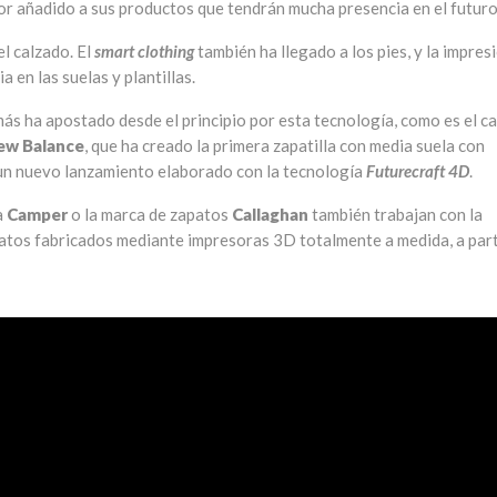
or añadido a sus productos que tendrán mucha presencia en el futuro
el calzado. El
smart clothing
también ha llegado a los pies, y la impres
 en las suelas y plantillas.
más ha apostado desde el principio por esta tecnología, como es el c
ew Balance
, que ha creado la primera zapatilla con media suela con
un nuevo lanzamiento elaborado con la tecnología
Futurecraft 4D
.
a
Camper
o la marca de zapatos
Callaghan
también trabajan con la
patos fabricados mediante impresoras 3D totalmente a medida, a part