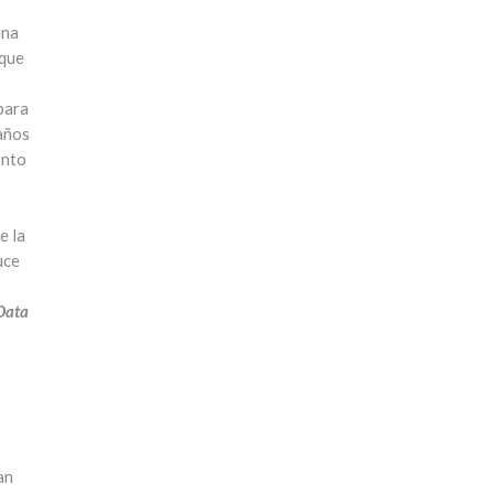
ana
 que
para
 años
ento
e la
uce
Data
an