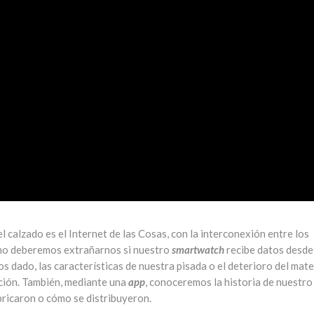
el calzado es el Internet de las Cosas, con la interconexión entre los
, no deberemos extrañarnos si nuestro
smartwatch
recibe datos desde
 dado, las características de nuestra pisada o el deterioro del mate
ción. También, mediante una
app
, conoceremos la historia de nuestro
bricaron o cómo se distribuyeron.