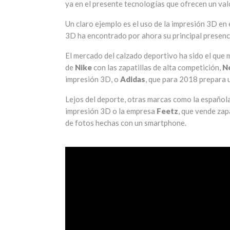
ya en el presente tecnologías que ofrecen un val
Un claro ejemplo es el uso de la impresión 3D en 
3D ha encontrado por ahora su principal presencia
El mercado del calzado deportivo ha sido el que 
de
Nike
con las zapatillas de alta competición,
N
impresión 3D, o
Adidas
, que para 2018 prepara 
Lejos del deporte, otras marcas como la español
impresión 3D o la empresa
Feetz
, que vende za
de fotos hechas con un smartphone.