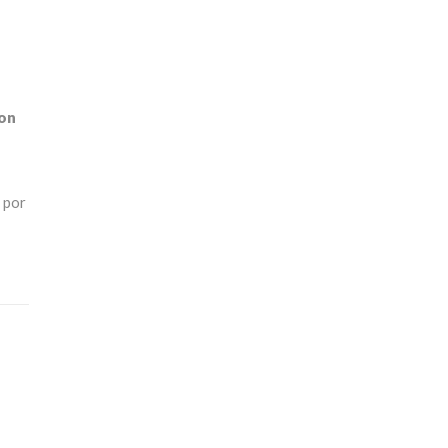
con
 por