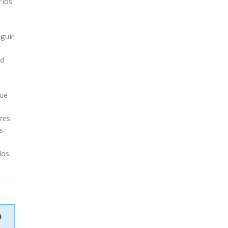
rios
eguir
ud
que
res
s
dos.