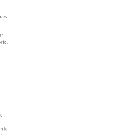
ndes
ar
rio,
,
n la