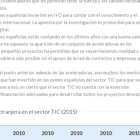
y colaboradores que les permitan tener la fuerza y los canales necesa
tos.
mes españolas invierten en I+D para contar con el conocimiento y el
 internacional. La apuesta por la investigación es primordial para s
ital.
es españolas están contando en los últimos años con una buena sal
ue ha supuesto la aparición de un conjunto de aceleradoras en las
 a pequeños proyectos ha permitido que se vayan haciendo realidad y
ubiera sido posible sin el apoyo de la red de contactos y empresas 
el punto anterior, además de las aceleradoras, son muchos los mento
, que han invertido en las pymes españolas del sector TIC para que su
se a eso, es cierto que el sector TIC no cuenta con la inversión
e financiación adecuadas para desarrollar todos los proyectos desea
xtranjera en el sector TIC (2015)