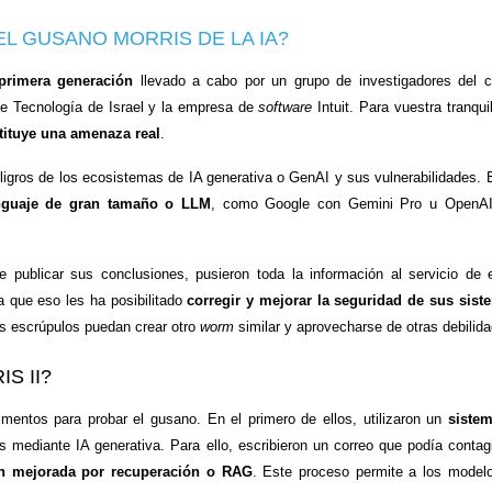
L GUSANO MORRIS DE LA IA?
primera generación
llevado a cabo por un grupo de investigadores del c
 de Tecnología de Israel y la empresa de
software
Intuit. Para vuestra tranqui
tituye una amenaza real
.
eligros de los ecosistemas de IA generativa o GenAI y sus vulnerabilidades. 
nguaje de gran tamaño o LLM
, como Google con Gemini Pro u OpenA
e publicar sus conclusiones, pusieron toda la información al servicio de 
a que eso les ha posibilitado
corregir y mejorar la seguridad de sus sist
os escrúpulos puedan crear otro
worm
similar y aprovecharse de otras debilid
S II?
imentos para probar el gusano. En el primero de ellos, utilizaron un
siste
 mediante IA generativa. Para ello, escribieron un correo que podía contagi
n mejorada por recuperación o RAG
. Este proceso permite a los model