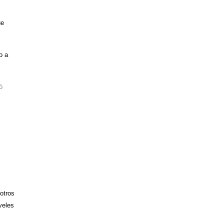
ue
o a
ó
otros
veles