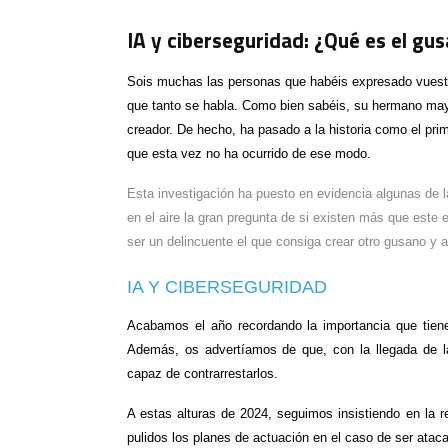
IA y ciberseguridad: ¿Qué es el gus
Sois muchas las personas que habéis expresado vuest
que tanto se habla. Como bien sabéis, su hermano may
creador. De hecho, ha pasado a la historia como el pr
que esta vez no ha ocurrido de ese modo.
Esta investigación ha puesto en evidencia algunas de 
en el aire la gran pregunta de si existen más que este
ser un delincuente el que consiga crear otro gusano y 
IA Y CIBERSEGURIDAD
Acabamos el año recordando la importancia que tien
Además, os advertíamos de que, con la llegada de 
capaz de contrarrestarlos.
A estas alturas de 2024, seguimos insistiendo en la r
pulidos los planes de actuación en el caso de ser ataca