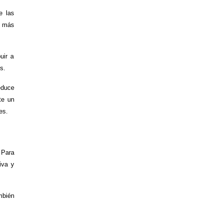
e las
o más
uir a
s.
educe
te un
es.
 Para
iva y
mbién