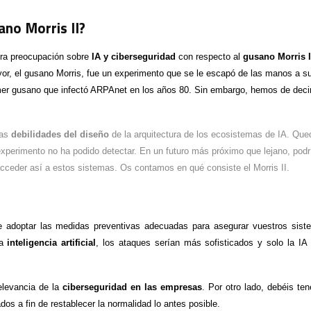
ano Morris II?
ra preocupación sobre
IA y ciberseguridad
con respecto al
gusano Morris I
or, el gusano Morris, fue un experimento que se le escapó de las manos a s
imer gusano que infectó ARPAnet en los años 80. Sin embargo, hemos de deci
las
debilidades del diseño
de la arquitectura de los ecosistemas de IA. Que
 experimento no ha podido detectar. En un futuro más próximo que lejano, podr
acceder así a estos sistemas. Os contamos en qué consiste el Morris II.
e adoptar las medidas preventivas adecuadas para asegurar vuestros sist
la
inteligencia artificial
, los ataques serían más sofisticados y solo la IA 
elevancia de la
ciberseguridad en las empresas
. Por otro lado, debéis ten
dos a fin de restablecer la normalidad lo antes posible.