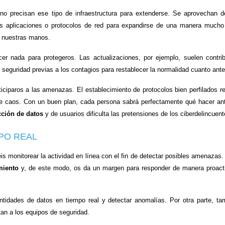
o precisan ese tipo de infraestructura para extenderse. Se aprovechan d
as aplicaciones o protocolos de red para expandirse de una manera much
e nuestras manos.
er nada para protegeros. Las actualizaciones, por ejemplo, suelen contrib
e seguridad previas a los contagios para restablecer la normalidad cuanto ante
iciparos a las amenazas. El establecimiento de protocolos bien perfilados r
 de caos. Con un buen plan, cada persona sabrá perfectamente qué hacer an
cción de datos
y de usuarios dificulta las pretensiones de los ciberdelincuent
PO REAL
éis monitorear la actividad en línea con el fin de detectar posibles amenazas.
miento
y, de este modo, os da un margen para responder de manera proact
tidades de datos en tiempo real y detectar anomalías. Por otra parte, ta
tan a los equipos de seguridad.