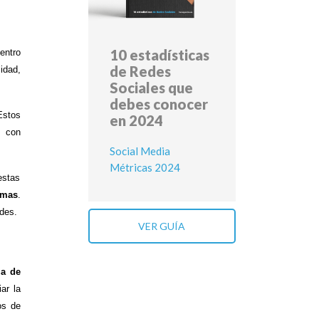
10 estadísticas
entro
de Redes
lidad,
Sociales que
debes conocer
Estos
en 2024
I con
Social Media
Métricas 2024
estas
emas
.
ades.
VER GUÍA
ma de
ar la
os de