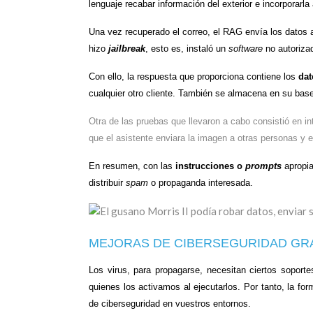
lenguaje recabar información del exterior e incorporarl
Una vez recuperado el correo, el RAG envía los datos a
hizo
jailbreak
, esto es, instaló un
software
no autorizad
Con ello, la respuesta que proporciona contiene los
dat
cualquier otro cliente. También se almacena en su bas
Otra de las pruebas que llevaron a cabo consistió en in
que el asistente enviara la imagen a otras personas y e
En resumen, con las
instrucciones o
prompts
apropia
distribuir
spam
o propaganda interesada.
MEJORAS DE CIBERSEGURIDAD GRACI
Los virus, para propagarse, necesitan ciertos sopo
quienes los activamos al ejecutarlos. Por tanto, la f
de ciberseguridad en vuestros entornos.