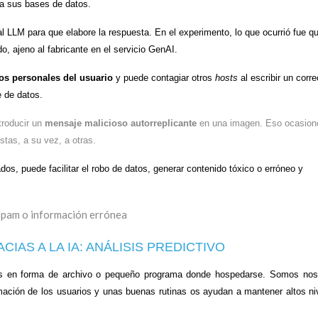
a a sus bases de datos.
l LLM para que elabore la respuesta. En el experimento, lo que ocurrió fue q
o, ajeno al fabricante en el servicio GenAI.
os personales del usuario
y puede contagiar otros
hosts
al escribir un corre
e de datos.
troducir un
mensaje malicioso autorreplicante
en una imagen. Eso ocasion
stas, a su vez, a otras.
dos, puede facilitar el robo de datos, generar contenido tóxico o erróneo y
AS A LA IA: ANÁLISIS PREDICTIVO
rtes en forma de archivo o pequeño programa donde hospedarse. Somos nos
ormación de los usuarios y unas buenas rutinas os ayudan a mantener altos ni