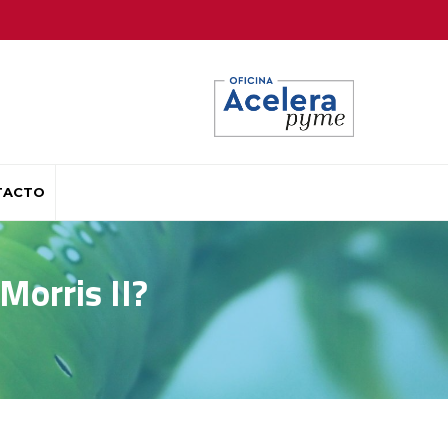
TACTO
Morris II?