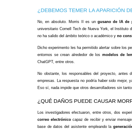
¿DEBEMOS TEMER LA APARICIÓN DE
No, en absoluto. Morris II es un
gusano de IA de 
universitario Cornell Tech de Nueva York, el Instituto
no ha salido del ámbito teórico o académico y
no cons
Dicho experimento les ha permitido alertar sobre los p
entornos se crean alrededor de los
modelos de le
ChatGPT, entre otros.
No obstante, los responsables del proyecto, antes d
empresas. La respuesta no podría haber sido mejor, y
Eso sí, nada impide que otros desarrolladores sin tant
¿QUÉ DAÑOS PUEDE CAUSAR MORRI
Los investigadores efectuaron, entre otros, dos exper
correo electrónico
capaz de recibir y enviar mensajes
base de datos del asistente empleando la
generació