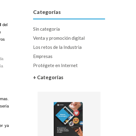
Categorías
I
del
Sin categoría
u
Venta y promoción digital
ros
Los retos de la Industria
Empresas
da
Protégete en Internet
ía
+ Categorías
emas.
sería
er ya