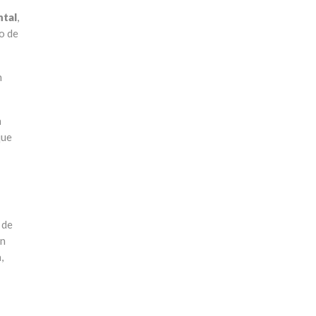
ntal
,
o de
n
n
que
 de
en
,