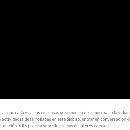
grar que cada vez más empresas se sumen en el camino hacia la indust
e actividades desarrolladas en este ámbito, entrar en conversación 
ormación útil y precisa sobre los temas de interés común.