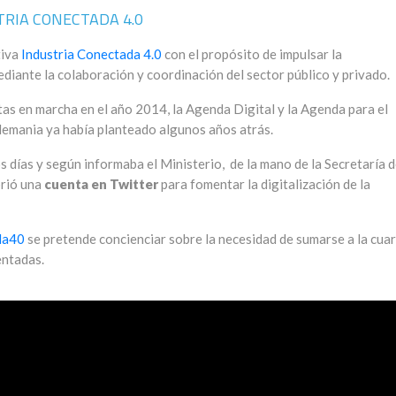
TRIA CONECTADA 4.0
tiva
Industria Conectada 4.0
con el propósito de impulsar la
ediante la colaboración y coordinación del sector público y privado.
tas en marcha en el año 2014, la Agenda Digital y la Agenda para el
Alemania ya había planteado algunos años atrás.
s días y según informaba el Ministerio, de la mano de la Secretaría 
rió una
cuenta en Twitter
para fomentar la digitalización de la
da40
se pretende concienciar sobre la necesidad de sumarse a la cua
entadas.