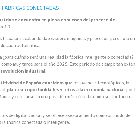
N FÁBRICAS CONECTADAS
dustria se encuentra en pleno comienzo del proceso de
a 4.0.
as trabajan recabando datos sobre máquinas y procesos, pero sólo un
roducción automática.
ta ¿para cuándo será una realidad la fábrica inteligente o conectada?
 como muy tarde para el año 2025. Este periodo de tiempo tan exte
 revolución industrial
.
etitividad de España considera que
los avances tecnológicos, la
dad,
plantean oportunidades y retos a la economía nacional
, por 
cionar y colocarse en una posición más cómoda, como sector fuerte,
ectos de digitalización y se ofrece asesoramiento como un modo de
 la fábrica conectada o inteligente.