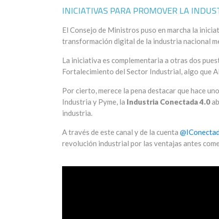
INICIATIVAS PARA PROMOVER LA INDUS
El Consejo de Ministros puso en marcha la inicia
transformación digital de la industria nacional m
La iniciativa es complementaria a otras dos pues
Fortalecimiento del Sector Industrial, algo que 
Por cierto, merece la pena destacar que hace uno
Industria y Pyme, la
Industria Conectada 4.0
ab
industria.
A través de este canal y de la cuenta
@IConecta
revolución industrial por las ventajas antes com