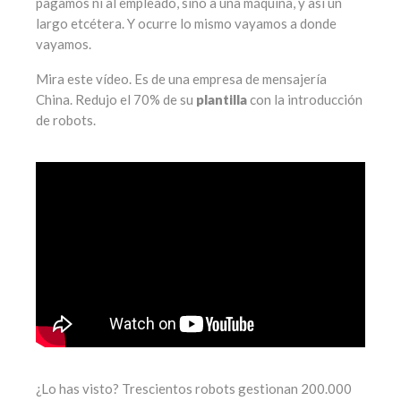
pagamos ni al empleado, sino a una máquina, y así un
largo etcétera. Y ocurre lo mismo vayamos a donde
vayamos.
Mira este vídeo. Es de una empresa de mensajería
China. Redujo el 70% de su
plantilla
con la introducción
de robots.
¿Lo has visto? Trescientos robots gestionan 200.000