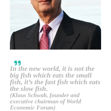
In the new world, it is not the
big fish which eats the small
fish, it’s the fast fish which eats
the slow fish.
(Klaus Schwab, founder and
executive chairman of World
Economic Forum)