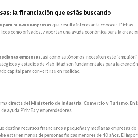
as: la financiación que estás buscando
s para nuevas empresas
que resulta interesante conocer. Dichas
icos como privados, y aportan una ayuda económica para la creació
 medianas empresas
, así como autónomos, necesiten este “empujón”
ratégicos y estudios de viabilidad son fundamentales para la creación
do capital para convertirse en realidad.
rma directa del
Ministerio de Industria, Comercio y Turismo
. En l
as de ayuda PYMEs y emprendedores.
e destina recursos financieros a pequeñas y medianas empresas de
debe estar en manos de personas físicas menores de 40 años. El impor