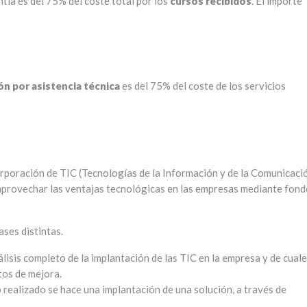
tía es del 75% del coste total por los
cursos recibidos
. El importe
n por asistencia técnica
es del 75% del coste de los servicios
orporación de TIC (Tecnologías de la Información y de la Comunicaci
 aprovechar las ventajas tecnológicas en las empresas mediante fon
ases distintas.
lisis completo de la implantación de las TIC en la empresa y de cual
tos de mejora.
o realizado se hace una implantación de una solución, a través de