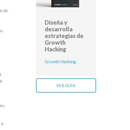
te de
Diseña y
desarrolla
su
estrategias de
Growth
Hacking
Growth Hacking
a
 a
VER GUÍA
es,
 a