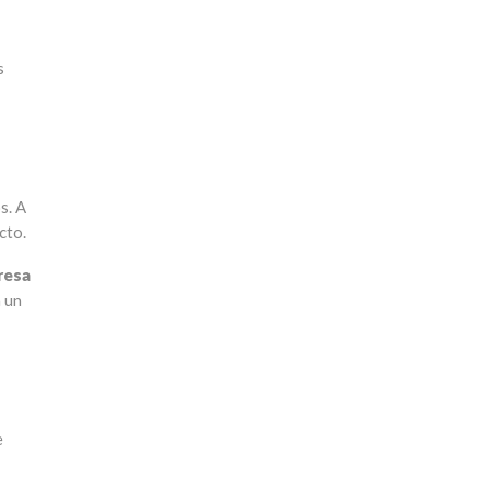
s
s. A
cto.
resa
 un
e