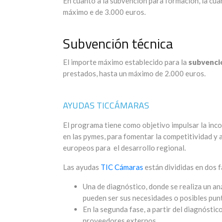
En cuanto a la subvención para formación, la cuan
máximo e de 3.000 euros.
Subvención técnica
El importe máximo establecido para la
subvenció
prestados, hasta un máximo de 2.000 euros.
AYUDAS TICCÁMARAS
El programa tiene como objetivo impulsar la inc
en las pymes, para fomentar la competitividad y
europeos para el desarrollo regional.
Las ayudas
TIC Cámaras
están divididas en dos f
Una de diagnóstico, donde se realiza un aná
pueden ser sus necesidades o posibles pun
En la segunda fase, a partir del diagnóstic
proveedores externos.