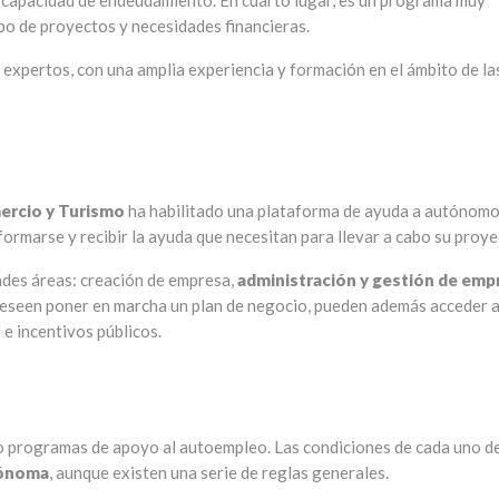
su capacidad de endeudamiento. En cuarto lugar, es un programa muy
ipo de proyectos y necesidades financieras.
s expertos, con una amplia experiencia y formación en el ámbito de la
mercio y Turismo
ha habilitado una plataforma de ayuda a autónomo
ormarse y recibir la ayuda que necesitan para llevar a cabo su proye
ndes áreas: creación de empresa,
administración y gestión de emp
 deseen poner en marcha un plan de negocio, pueden además acceder a
e incentivos públicos.
 programas de apoyo al autoempleo. Las condiciones de cada uno d
ónoma
, aunque existen una serie de reglas generales.