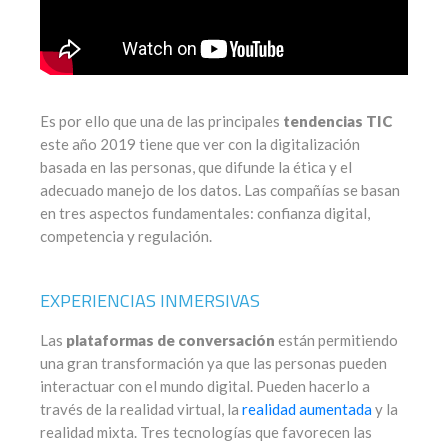
Es por ello que una de las principales
tendencias TIC
este año 2019 tiene que ver con la digitalización
basada en las personas, que difunde la ética y el
adecuado manejo de los datos. Las compañías se basan
en tres aspectos fundamentales: confianza digital,
competencia y regulación.
EXPERIENCIAS INMERSIVAS
Las
plataformas de conversación
están permitiendo
una gran transformación ya que las personas pueden
interactuar con el mundo digital. Pueden hacerlo a
través de la realidad virtual, la
realidad aumentada
y la
realidad mixta. Tres tecnologías que favorecen las