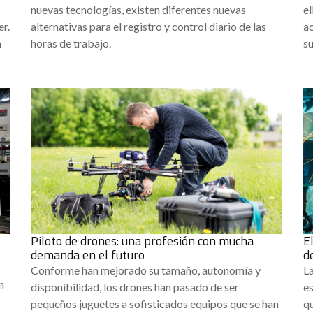
nuevas tecnologías, existen diferentes nuevas
el
er.
alternativas para el registro y control diario de las
ac
n
horas de trabajo.
s
Piloto de drones: una profesión con mucha
E
demanda en el futuro
d
Conforme han mejorado su tamaño, autonomía y
La
n
disponibilidad, los drones han pasado de ser
es
pequeños juguetes a sofisticados equipos que se han
qu