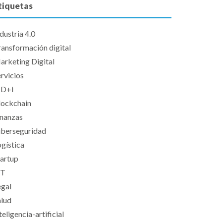
tiquetas
dustria 4.0
ransformación digital
arketing Digital
rvicios
+D+i
lockchain
inanzas
iberseguridad
gística
tartup
oT
egal
alud
teligencia-artificial