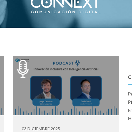
C
P
P
E
Ha
03 DICIEMBRE 2025