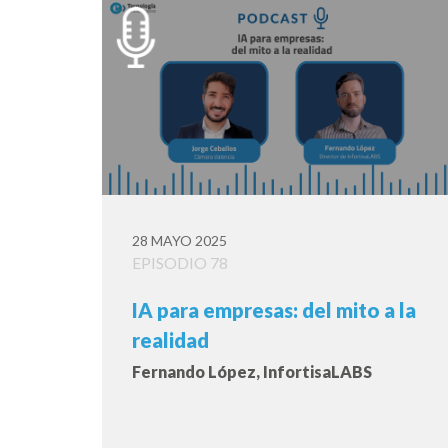
28 MAYO 2025
EPISODIO 78
IA para empresas: del mito a la
realidad
Fernando López, InfortisaLABS