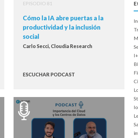
EPISODIO 81
E
Cómo la IA abre puertas a la
In
productividad y la inclusión
T
social
M
Carlo Secci, Cloudia Research
Se
I
B
F
ESCUCHAR PODCAST
C
Lo
S
I
L
S
in