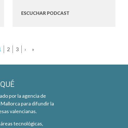
ESCUCHAR PODCAST
1
2
3
›
»
 QUÉ
ado por la agencia de
Mallorca para difundir la
esas valencianas.
 áreas tecnológicas,