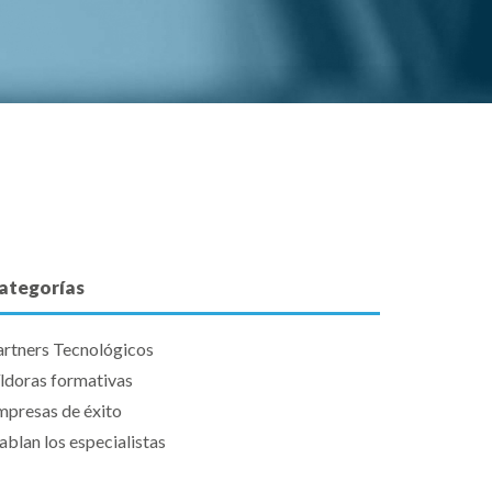
ategorías
artners Tecnológicos
íldoras formativas
mpresas de éxito
blan los especialistas