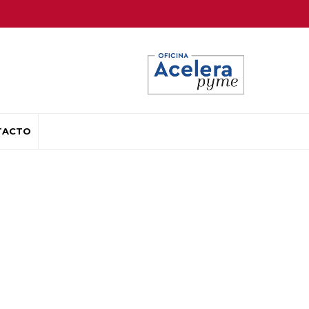
TACTO
IOS" en español
ción y tecnología