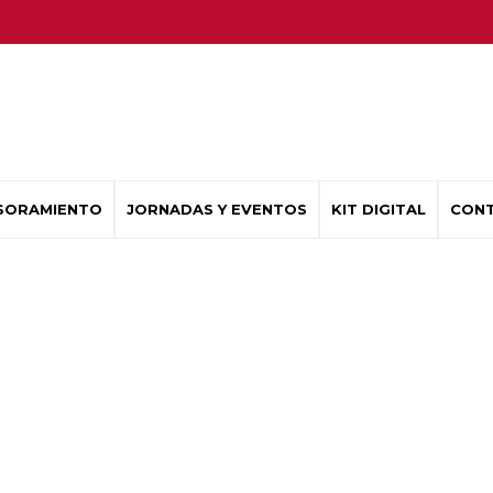
SORAMIENTO
JORNADAS Y EVENTOS
KIT DIGITAL
CON
LOGÍA PARA LOS NEGOC
entes comparten experiencias en innova