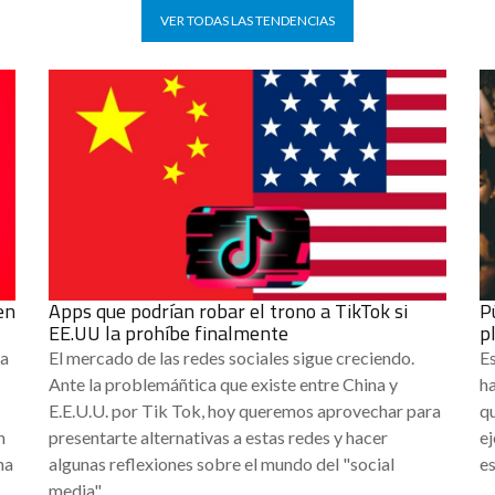
VER TODAS LAS TENDENCIAS
en
Apps que podrían robar el trono a TikTok si
P
EE.UU la prohíbe finalmente
p
na
El mercado de las redes sociales sigue creciendo.
Es
Ante la problemáñtica que existe entre China y
h
E.E.U.U. por Tik Tok, hoy queremos aprovechar para
qu
n
presentarte alternativas a estas redes y hacer
ej
na
algunas reflexiones sobre el mundo del "social
e
,
media".