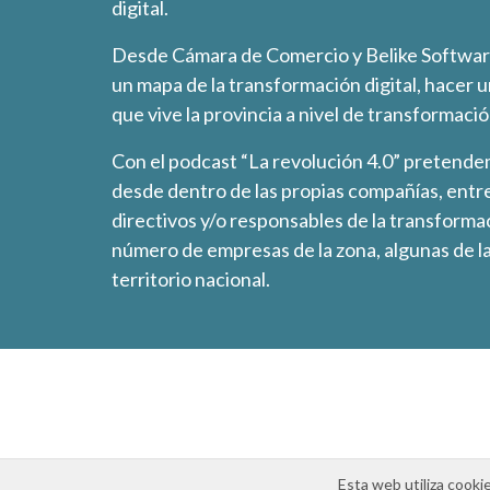
digital.
Desde Cámara de Comercio y Belike Softwar
un mapa de la transformación digital, hacer 
que vive la provincia a nivel de transformación
Con el podcast “La revolución 4.0” pretendem
desde dentro de las propias compañías, entr
directivos y/o responsables de la transformac
número de empresas de la zona, algunas de la
territorio nacional.
Esta web utiliza cooki
Aviso legal
Política de cookies