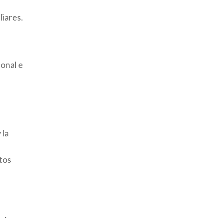
liares.
onal e
 la
tos