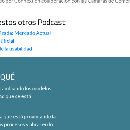
ado por Connext en colaboración con las Cámaras de Comer
estos otros Podcast:
lizada: Mercado Actual
ificial
e la usabilidad
 QUÉ
 cambiando los modelos
dad que se está
ra que está provocando la
s procesos y abracen lo