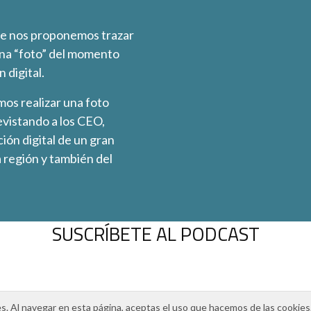
e nos proponemos trazar
una “foto” del momento
 digital.
os realizar una foto
evistando a los CEO,
ión digital de un gran
 región y también del
SUSCRÍBETE AL PODCAST
es. Al navegar en esta página, aceptas el uso que hacemos de las cookies
Política de privacidad